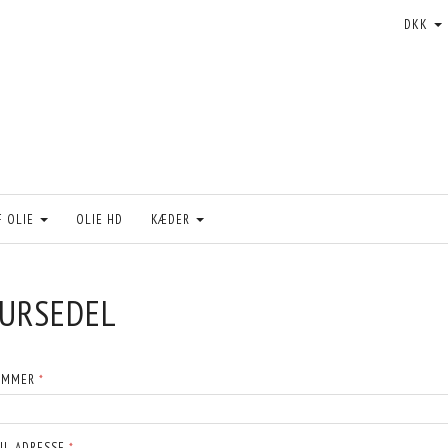
DKK
F OLIE
OLIE HD
KÆDER
URSEDEL
UMMER
IL-ADRESSE