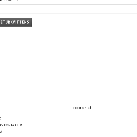
RETURKVITTENS
FIND OS PÅ
O
KS KONTAKTER
TA